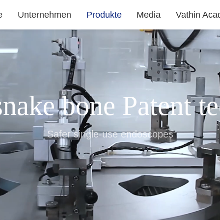
e
Unternehmen
Produkte
Media
Vathin Ac
snake bone Patent t
Safer single-use endoscopes